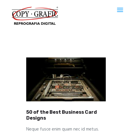
Copy · Grafic Reprografia digital
Reprografía digital en San Cugat. Servicios de imprenta.
Home
Empresa
Servicios
Descargas de catálogos
Contactar
Política de cookies
Política de privacidad
50 of the Best Business Card
Designs
Neque fusce enim quam nec id metus.