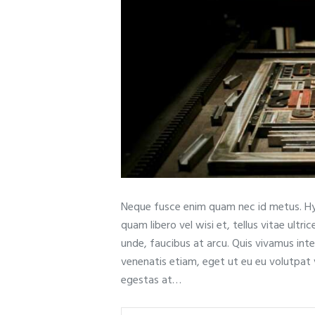
Neque fusce enim quam nec id metus. Hy
quam libero vel wisi et, tellus vitae ult
unde, faucibus at arcu. Quis vivamus int
venenatis etiam, eget ut eu eu volutpat
egestas at…