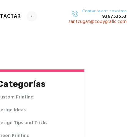
Contacta con nosotros
TACTAR
936753653
GITAL
santcugat@copygrafic.com
Categorías
ustom Printing
esign Ideas
esign Tips and Tricks
reen Printing