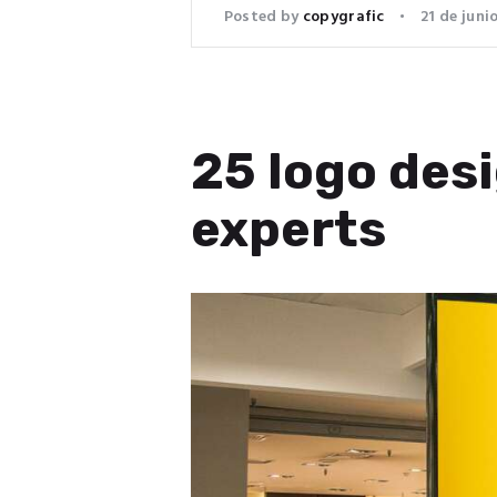
Posted by
copygrafic
21 de juni
25 logo desi
experts