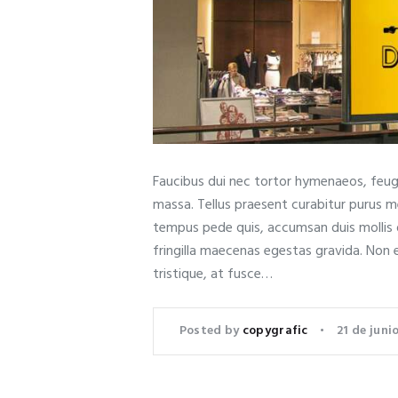
Faucibus dui nec tortor hymenaeos, feugi
massa. Tellus praesent curabitur purus 
tempus pede quis, accumsan duis mollis d
fringilla maecenas egestas gravida. Non elit
tristique, at fusce…
Posted by
copygrafic
21 de juni