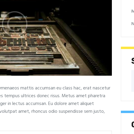
M
menaeos mattis accumsan eu class hac, erat nascetur
rices tempus ultrices donec risus. Metus amet pharetra
eger in lectus accumsan. Eu dolore amet aliquet
 volutpat amet, rhoncus odio suspendisse sem justo,