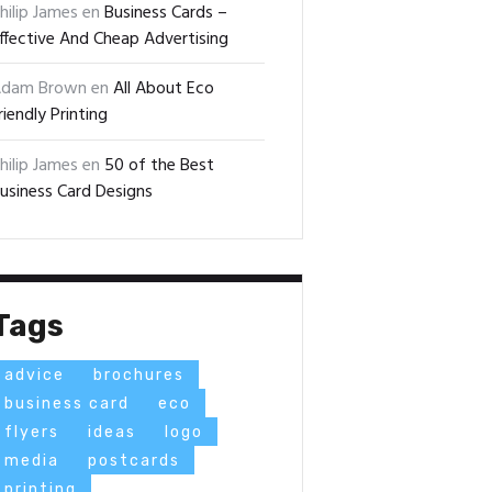
hilip James
en
Business Cards –
ffective And Cheap Advertising
dam Brown
en
All About Eco
riendly Printing
hilip James
en
50 of the Best
usiness Card Designs
Tags
advice
brochures
business card
eco
flyers
ideas
logo
media
postcards
printing