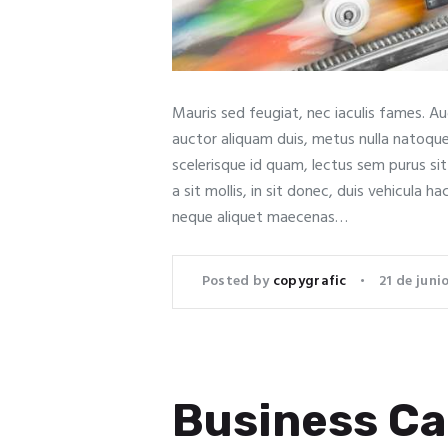
Mauris sed feugiat, nec iaculis fames. A
auctor aliquam duis, metus nulla natoqu
scelerisque id quam, lectus sem purus si
a sit mollis, in sit donec, duis vehicula ha
neque aliquet maecenas…
Posted by
copygrafic
21 de juni
Business Ca