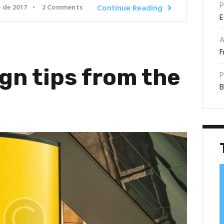
P
o de 2017
2
Comments
Continue Reading
E
A
F
gn tips from the
P
B