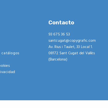
Contacto
93 675 36 53
santcugat@copygrafic.com
Av. Rius i Taulet, 33 Local 1.
 catálogos
08172 Sant Cugat del Vallès
(Barcelona)
ookies
rivacidad