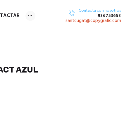
Contacta con nosotros
TACTAR
936753653
GITAL
santcugat@copygrafic.com
ACT AZUL