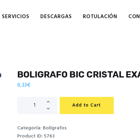
Home
Empresa
SERVICIOS
DESCARGAS
ROTULACIÓN
CON
 · GRAFIC REPROGRAFIA DI
Servicios
Descargas de catálogos
Reprografía digital en San Cugat. Servicios de imprenta.
Contactar
Política de cookies
Política de privacidad
BOLIGRAFO BIC CRISTAL EX
0,33
€
Add to Cart
Categoría:
Bolígrafos
Product ID:
5763