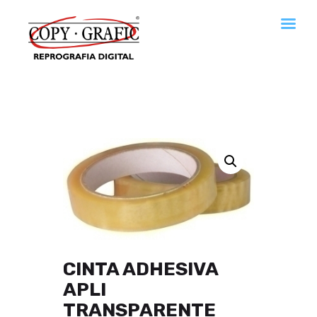
Copy · Grafic Reprografia digital
Reprografía digital en San Cugat. Servicios de imprenta.
Home
Empresa
Servicios
Descargas de catálogos
Contactar
Política de cookies
Política de privacidad
CINTA ADHESIVA
APLI
TRANSPARENTE