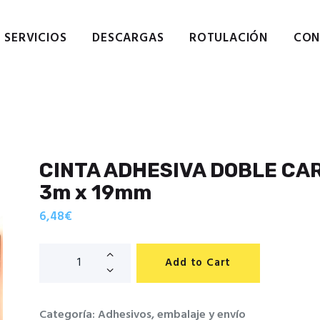
Home
Empresa
SERVICIOS
DESCARGAS
ROTULACIÓN
CON
 · GRAFIC REPROGRAFIA DI
Servicios
Descargas de catálogos
Reprografía digital en San Cugat. Servicios de imprenta.
Contactar
Política de cookies
Política de privacidad
CINTA ADHESIVA DOBLE CARA
3m x 19mm
6,48
€
Add to Cart
Categoría:
Adhesivos, embalaje y envío