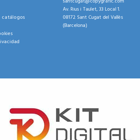
santcugat@copygrafic.com
Av. Rius i Taulet, 33 Local 1.
 catálogos
08172 Sant Cugat del Vallès
(Barcelona)
ookies
rivacidad