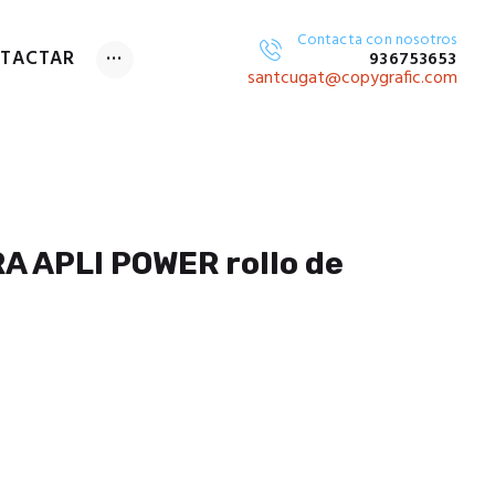
Contacta con nosotros
TACTAR
936753653
GITAL
santcugat@copygrafic.com
 APLI POWER rollo de