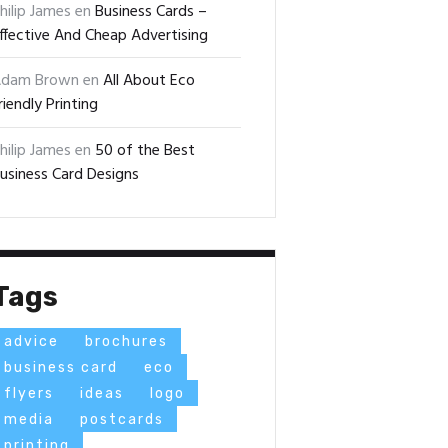
hilip James
en
Business Cards –
ffective And Cheap Advertising
dam Brown
en
All About Eco
riendly Printing
hilip James
en
50 of the Best
usiness Card Designs
Tags
advice
brochures
business card
eco
flyers
ideas
logo
media
postcards
printing