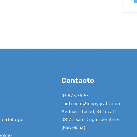
Contacto
93 675 36 53
santcugat@copygrafic.com
Av. Rius i Taulet, 33 Local 1.
 catálogos
08172 Sant Cugat del Vallès
(Barcelona)
ookies