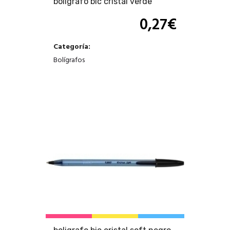
boligrafo bic cristal verde
0,27
€
Categoría:
Bolígrafos