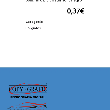
boligrafo bic cristal soft negro
0,37
€
Categoría:
Bolígrafos