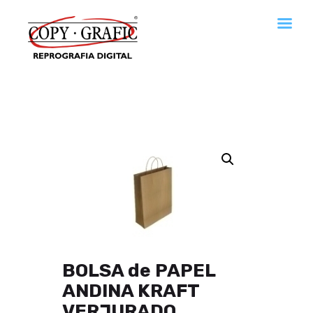
Copy · Grafic Reprografia digital
Reprografía digital en San Cugat. Servicios de imprenta.
Home
Empresa
Servicios
Descargas de catálogos
Contactar
Política de cookies
Política de privacidad
BOLSA de PAPEL
ANDINA KRAFT
VERJURADO