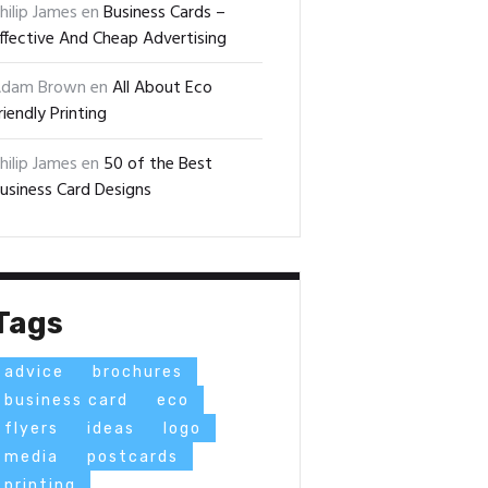
hilip James
en
Business Cards –
ffective And Cheap Advertising
dam Brown
en
All About Eco
riendly Printing
hilip James
en
50 of the Best
usiness Card Designs
Tags
advice
brochures
business card
eco
flyers
ideas
logo
media
postcards
printing