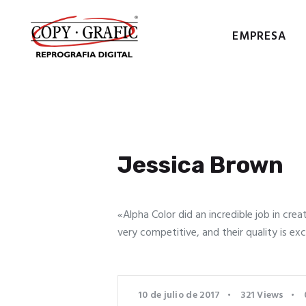
EMPRESA
COPY
Jessica Brown
«Alpha Color did an incredible job in crea
very competitive, and their quality is exc
10 de julio de 2017
321
Views