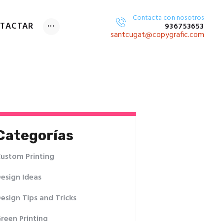
Contacta con nosotros
TACTAR
936753653
GITAL
santcugat@copygrafic.com
Categorías
ustom Printing
esign Ideas
esign Tips and Tricks
reen Printing