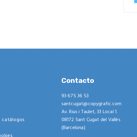
Contacto
93 675 36 53
santcugat@copygrafic.com
Av. Rius i Taulet, 33 Local 1.
 catálogos
08172 Sant Cugat del Vallès
(Barcelona)
ookies