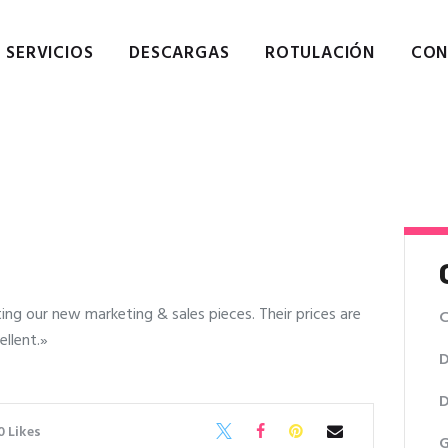
Home
Empresa
SERVICIOS
DESCARGAS
ROTULACIÓN
CON
 · GRAFIC REPROGRAFIA DI
Servicios
Descargas de catálogos
Reprografía digital en San Cugat. Servicios de imprenta.
Contactar
Política de cookies
Política de privacidad
ting our new marketing & sales pieces. Their prices are
C
ellent.»
D
D
0
Likes
G